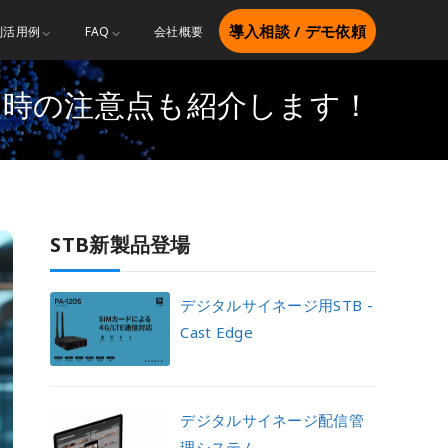
導入相談 / デモ依頼
別活用例
FAQ
会社概要
入時の注意点も紹介します！
STB新製品登場
デジタルサイネージ用STB -
Cast Edge
デジタルサイネージ配信管
理システム